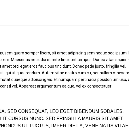
s, sem quam semper libero, sit amet adipiscing sem neque sed ipsum
d, lorem. Maecenas nec odio et ante tincidunt tempus. Donec vitae sapien 
 amet orci eget eros faucibus tincidunt. Donec pede justo, fringilla vel,
et sit, qui ut quaerendum. Autem vitae nostro cum cu, per nullam mnesa
, mutat quaeque adipiscing vis. Et numquam pertinacia posidonium usu, 
 consti vel. Appareat argumentum ea quo, vel ex consectetuer
A. SED CONSEQUAT, LEO EGET BIBENDUM SODALES,
ELIT CURSUS NUNC. SED FRINGILLA MAURIS SIT AMET
 RHONCUS UT LUCTUS, IMPER DIET A, VENE NATIS VITAE