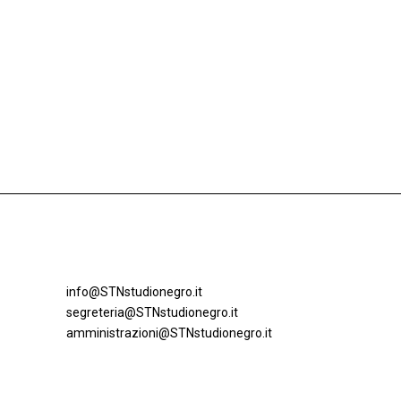
info@STNstudionegro.it
segreteria@STNstudionegro.it
amministrazioni@STNstudionegro.it