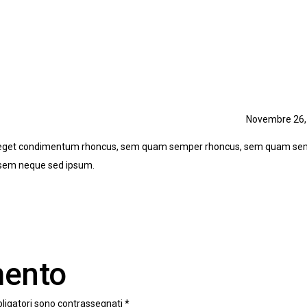
Novembre 26,
 eget condimentum rhoncus, sem quam semper rhoncus, sem quam se
g sem neque sed ipsum.
mento
bligatori sono contrassegnati
*