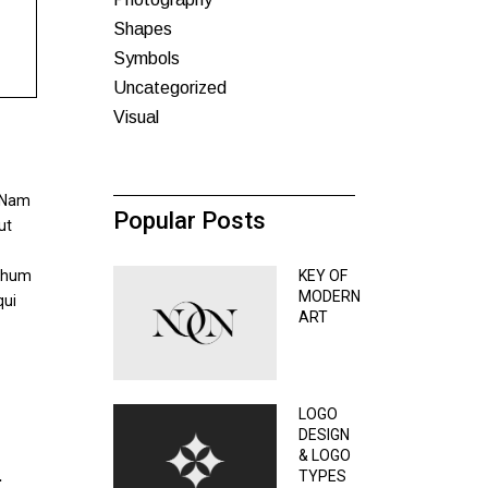
Shapes
Symbols
Uncategorized
Visual
. Nam
Popular Posts
ut
rchum
KEY OF
MODERN
qui
ART
LOGO
DESIGN
& LOGO
.
TYPES