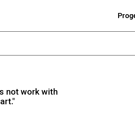
Proge
es not work with
art."