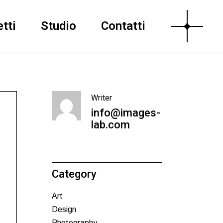
tti
Studio
Contatti
Writer
info@images-
lab.com
Category
Art
Design
Photography