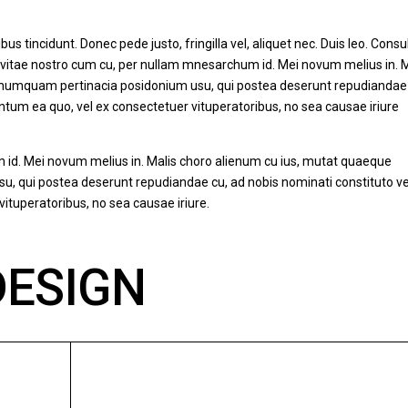
us tincidunt. Donec pede justo, fringilla vel, aliquet nec. Duis leo. Consu
vitae nostro cum cu, per nullam mnesarchum id. Mei novum melius in. M
t numquam pertinacia posidonium usu, qui postea deserunt repudiandae
um ea quo, vel ex consectetuer vituperatoribus, no sea causae iriure
id. Mei novum melius in. Malis choro alienum cu ius, mutat quaeque
u, qui postea deserunt repudiandae cu, ad nobis nominati constituto ve
tuperatoribus, no sea causae iriure.
DESIGN