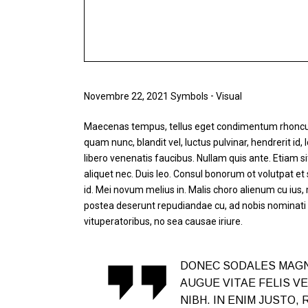
-
Novembre 22, 2021
Symbols
Visual
Maecenas tempus, tellus eget condimentum rhoncu
quam nunc, blandit vel, luctus pulvinar, hendrerit i
libero venenatis faucibus. Nullam quis ante. Etiam sit
aliquet nec. Duis leo. Consul bonorum ot volutpat 
id. Mei novum melius in. Malis choro alienum cu ius
postea deserunt repudiandae cu, ad nobis nominati
vituperatoribus, no sea causae iriure.
DONEC SODALES MAGN
AUGUE VITAE FELIS V
NIBH. IN ENIM JUSTO,