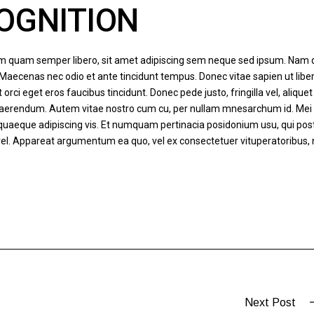
OGNITION
m quam semper libero, sit amet adipiscing sem neque sed ipsum. Nam
em. Maecenas nec odio et ante tincidunt tempus. Donec vitae sapien ut libe
rci eget eros faucibus tincidunt. Donec pede justo, fringilla vel, aliquet
t quaerendum. Autem vitae nostro cum cu, per nullam mnesarchum id. Mei
 quaeque adipiscing vis. Et numquam pertinacia posidonium usu, qui pos
vel. Appareat argumentum ea quo, vel ex consectetuer vituperatoribus,
Next Post