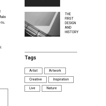
l
THE
alis
FIRST
 cu,
DESIGN
AND
HISTORY
l.
Tags
Artist
Artwork
Creative
Inspiration
Live
Nature