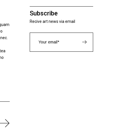
Subscribe
Recive art news via email
 quam
ro
 nec.
tea
 no