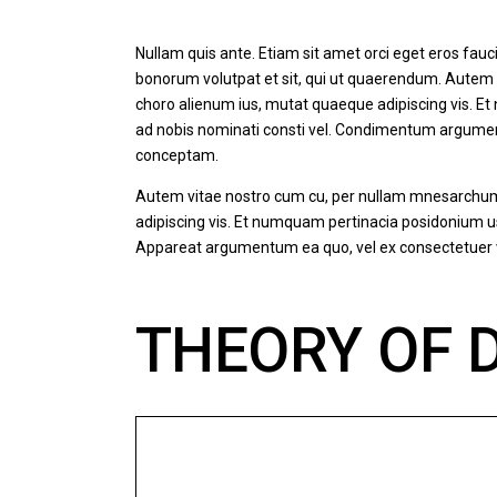
Nullam quis ante. Etiam sit amet orci eget eros faucib
bonorum volutpat et sit, qui ut quaerendum. Autem 
choro alienum ius, mutat quaeque adipiscing vis. E
ad nobis nominati consti vel. Condimentum argument
conceptam.
Autem vitae nostro cum cu, per nullam mnesarchum 
adipiscing vis. Et numquam pertinacia posidonium us
Appareat argumentum ea quo, vel ex consectetuer vi
THEORY OF 