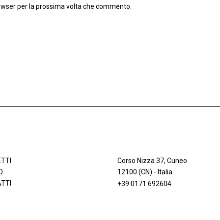
rowser per la prossima volta che commento.
TTI
Corso Nizza 37, Cuneo
O
12100 (CN) - Italia
TTI
+39 0171 692604