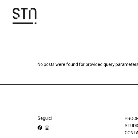
Skip
to
the
content
No posts were found for provided query parameters
Seguici
PROGE
STUDI
CONTA