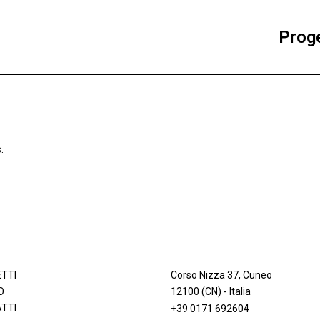
Proge
.
TTI
Corso Nizza 37, Cuneo
O
12100 (CN) - Italia
TTI
+39 0171 692604