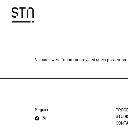
Skip
to
the
content
No posts were found for provided query parameters
Seguici
PROGE
STUDI
CONTA