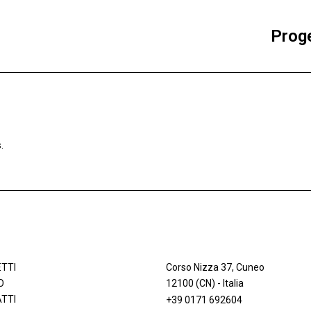
Proge
.
TTI
Corso Nizza 37, Cuneo
O
12100 (CN) - Italia
TTI
+39 0171 692604